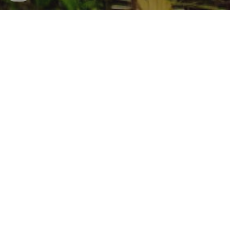
Võib väita, et Joaveski on üks
erilisemaid paiku Eestis. Lahemaa
südames asuv küla põksus veel mitte
väga kaua aega tagasi papivabrikust
kostuvate helide rütmis. Tänaseks on
industriaalhääled vaibunud ja tekkinud
uued, tühjade tootmishoonete ja
tuuliste ilmastikuolude kooskõlad.
Ent, Joaveski on viimasel paaril aastal
saamas uut hingamist: siin on tihedad